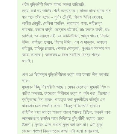
শহীদ বুদ্ধিজীবী দিবসে যাদের আমরা হারিয়েছি
হত্যা করা হয় জাতির শ্রেষ্ঠ সন্তানদের। তাঁদের মাঝে যাদের নাম
মনে পড়ে তাঁরা হলেন – মুনির চৌধুরী, সিরাজ উদ্দিন হোসেন,
আলীম চৌধুরী, সেলিনা পারভিন, আনোয়ার পাশা, শহীদুল্লা
কায়সার, ফজলে রাব্বী, সন্তোষ ভট্টাচার্য, ডাঃ ফজলে রাব্বী, ডাঃ
মোর্তজা, ডঃ ফয়জুল মহী, ডঃ আমিনউদ্দিন, আবুল খায়ের, নিজাম
উদ্দিন, রাশিদুল হাসান, গিয়াস উদ্দিন, এস এ মান্নান, আবদুল
কাইয়ুম, হাবিবুর রহমান, গোলাম মোস্তফা, সুখরঞ্জন সমাদ্দার সহ
আরো অনেকে। আজকের এ দিনে সবাইকে বিনম্র শ্রদ্ধা
জানাই।
কেন ১৪ ডিসেম্বর বুদ্ধিজীবীদের হত্যা করা হলো? নীল নকশার
কারণ
যুদ্ধেরও কিছু নিয়মনীতি আছে। যেমন যেকোনো যুদ্ধেই শিশু ও
নারীরা অসহায়, তাদেরকে নির্বিচারে হত্যা বা ধর্ষণ করা, নিরপরাধ
ব্যক্তিদের বিনা কারণে গণহত্যা করা যুদ্ধনীতির বহির্ভূত এক
মানবতার চরম লঙ্ঘনীয় কাজ। কিন্তু পাকিস্তানি হানাদার
বাহিনীরা যখন জানতে পারলো তাদের পরাজয় নিশ্চিত, তখনই তারা
আত্মসমর্পণের দুইদিন আগে নির্বিচারে বুদ্ধিজীবী হত্যায় মেতে
উঠলো। সুতরাং একে কখনো যুদ্ধ বলা চলে না। এটা যুদ্ধ
থেকেও শতগুণ নিম্নস্তরের কাজ! এটা হলো কাপুরুষতা,