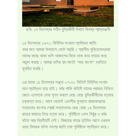
ছবি: ১৪ ডিসেম্বর শহীদ বুদ্ধিজীবী দিবসে বিনম্র শ্রদ্ধাঞ্জলী
১৪ ডিসেম্বর ১৯৭১: বিবিসির সংবাদে স্তম্ভিত জাতি
খবর শুনে আমরা উল্লাসে ফেটে পড়ছি। স্থানীয় মুক্তিযোদ্ধারা
তাদের কাছে থাকা গুলি আকাশের দিকে তাক করে ফায়ার করে
আনন্দ করছে। আমরা গুলির শব্দ শুনেই “জয় বাংলা” ধ্বনিতে
মুখরিত করছি।
এর মাঝে ১৪ ডিসেম্বর সন্ধ্যা ০৭:৩০ মিনিটে বিবিসির সংবাদ
শুনে স্তম্ভিত হয়ে যাই। বর্বর পাকি বাহিনী তাদের পরাজয় নিশ্চিত
জেনে এদেশকে মেধা শূন্য করতে বেছে বেছে বুদ্ধিজীবীদের হত্যার
চক্রান্ত করে। আগে থেকেই এদেশীয় কুখ্যাত রাজাকারদের
সহায়তায় বাংলার শ্রেষ্ঠ সন্তানদের বেছে বেছে ১৪ ডিসেম্বর
রায়ের বাজারে নিয়ে হত্যা করে। পৃথিবীতে এমন নিষ্ঠুর ও বর্বর
ঘটনা আর দ্বিতীয়টি নেই। বিজয়ের মাত্র দুইদিন আগে এরকম
হৃদয় বিদারক ঘটনা সমগ্র জাতি তথা পৃথিবীকে স্তম্ভিত করে।