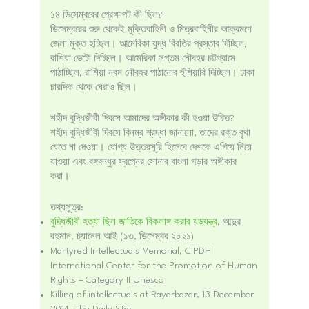
১৪ ডিসেম্বরের প্রেক্ষাপট কী ছিল?
ডিসেম্বরের শুরু থেকেই মুক্তিবাহিনী ও মিত্রবাহিনীর আক্রমণে
জেলা মুক্ত হচ্ছিল। আমেরিকা যুদ্ধ বিরতির প্রস্তাব দিচ্ছিল,
রাশিয়া ভেটো দিচ্ছিল। আমেরিকা সপ্তম নৌবহর চট্টগ্রামে
পাঠাচ্ছিল, রাশিয়া নবম নৌবহর পাঠানোর হুঁশিয়ারি দিচ্ছিল। ঢাকা
চারদিক থেকে ঘেরাও ছিল।
শহীদ বুদ্ধিজীবী দিবসে আমাদের অঙ্গীকার কী হওয়া উচিত?
শহীদ বুদ্ধিজীবী দিবসে বিনম্র শ্রদ্ধা জানানো, তাদের রক্ত বৃথা
যেতে না দেওয়া। যোগ্য উত্তরসূরি হিসেবে দেশকে এগিয়ে নিয়ে
যাওয়া এবং বঙ্গবন্ধুর স্বপ্নের সোনার বাংলা গড়ার অঙ্গীকার
করা।
তথ্যসূত্র:
বুদ্ধিজীবী হত্যা ছিল জাতিকে বিকলাঙ্গ করার ষড়যন্ত্র
, আব্দুর
রহমান, চ্যানেল আই (১৩, ডিসেম্বর ২০২১)
Martyred Intellectuals Memorial, CIPDH
International Center for the Promotion of Human
Rights – Category II Unesco
Killing of intellectuals at Rayerbazar, 13 December
2014, The Daily Star