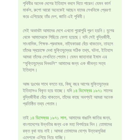
পৃথিবীর অনেক দেশের ইতিহাস বদলে দিতে পারেন! যেমন কার্ল
মার্কস, রুশো আরো অনেকেই আছেন যাদের লেখনিকে প্রেরণা
করে এগিয়েছে তাঁর দেশ, জাতি এই পৃথিবী।
সেই অভাবটা আমাদের দেশে এখনো পুরোপুরি পূরণ হয়নি। যুগের
থেকে আমাদেরকে পিছিয়ে ফেলা হয়েছে। যদি সেই বুদ্ধিজীবী,
সাংবাদিক, শিক্ষক-প্রভাষক, নাট্যকাররা বেঁচে থাকতেন, তাহলে
তাঁদের স্বচোক্ষে দেখা মুক্তিযুদ্ধের সঠিক তথ্য, ঘটনা, ইতিহাস
আমরা তাঁদের লেখনিতে পেতাম। যেমন জাহানারা ইমাম এর
“মুক্তিযুদ্ধের দিনগুলি” আমাদের জন্য এক জীবন্ত সত্য
ইতিহাস।
আজ দুঃখের সাথে বলতে হয়, কিছু বছর আগের মুক্তিযুদ্ধের
ইতিহাসও বিকৃত হয়ে যাচ্ছে। যদি
১৪ ডিসেম্বর ১৯৭১
সালের
বুদ্ধিজীবীরা বেঁচে থাকতেন, তাঁদের কাছে অবশ্যই আমরা অনেক
প্রতিষ্ঠিত তথ্য পেতাম।
তাই
১৪ ডিসেম্বর ১৯৭১ সাল
, আমাদের বাঙালি জাতির জন্য,
বাংলাদেশের উন্নতির জন্য এক মহা বিপর্যয়ের দিন। তোমাদের
রক্ত বৃথা যায় নাই। আমরা তোমাদের যোগ্য উত্তরসূরিরা
এদেশকে এগিয়ে নিয়ে যাচ্ছি।