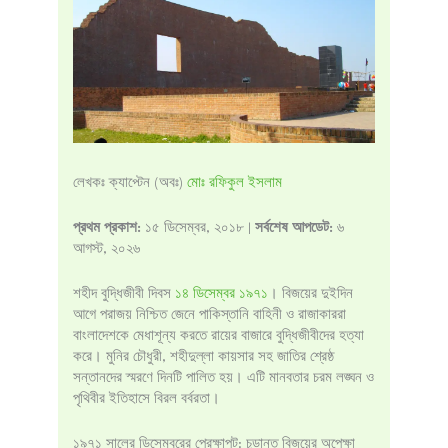
লেখকঃ ক্যাপ্টেন (অবঃ)
মোঃ রফিকুল ইসলাম
প্রথম প্রকাশ:
১৫ ডিসেম্বর, ২০১৮ |
সর্বশেষ আপডেট:
৬
আগস্ট, ২০২৬
শহীদ বুদ্ধিজীবী দিবস
১৪ ডিসেম্বর ১৯৭১
। বিজয়ের দুইদিন
আগে পরাজয় নিশ্চিত জেনে পাকিস্তানি বাহিনী ও রাজাকাররা
বাংলাদেশকে মেধাশূন্য করতে রায়ের বাজারে বুদ্ধিজীবীদের হত্যা
করে। মুনির চৌধুরী, শহীদুল্লা কায়সার সহ জাতির শ্রেষ্ঠ
সন্তানদের স্মরণে দিনটি পালিত হয়। এটি মানবতার চরম লঙ্ঘন ও
পৃথিবীর ইতিহাসে বিরল বর্বরতা।
১৯৭১ সালের ডিসেম্বরের প্রেক্ষাপট: চূড়ান্ত বিজয়ের অপেক্ষা